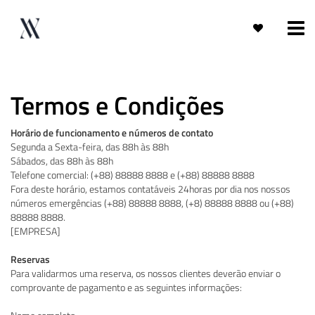
Termos e Condições
Horário de funcionamento e números de contato
Segunda a Sexta-feira, das 88h às 88h
Sábados, das 88h às 88h
Telefone comercial: (+88) 88888 8888 e (+88) 88888 8888
Fora deste horário, estamos contatáveis 24horas por dia nos nossos
números emergências (+88) 88888 8888, (+8) 88888 8888 ou (+88)
88888 8888.
[EMPRESA]
Reservas
Para validarmos uma reserva, os nossos clientes deverão enviar o
comprovante de pagamento e as seguintes informações: