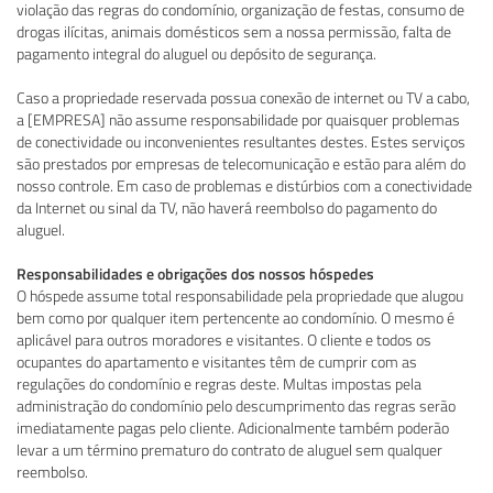
violação das regras do condomínio, organização de festas, consumo de
drogas ilícitas, animais domésticos sem a nossa permissão, falta de
pagamento integral do aluguel ou depósito de segurança.
Caso a propriedade reservada possua conexão de internet ou TV a cabo,
a [EMPRESA] não assume responsabilidade por quaisquer problemas
de conectividade ou inconvenientes resultantes destes. Estes serviços
são prestados por empresas de telecomunicação e estão para além do
nosso controle. Em caso de problemas e distúrbios com a conectividade
da Internet ou sinal da TV, não haverá reembolso do pagamento do
aluguel.
Responsabilidades e obrigações dos nossos hóspedes
O hóspede assume total responsabilidade pela propriedade que alugou
bem como por qualquer item pertencente ao condomínio. O mesmo é
aplicável para outros moradores e visitantes. O cliente e todos os
ocupantes do apartamento e visitantes têm de cumprir com as
regulações do condomínio e regras deste. Multas impostas pela
administração do condomínio pelo descumprimento das regras serão
imediatamente pagas pelo cliente. Adicionalmente também poderão
levar a um término prematuro do contrato de aluguel sem qualquer
reembolso.