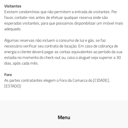
Visitantes
Existem condomínios que não permitem a entrada de visitantes. Por
favor, contate-nos antes de efetuar qualquer reserva onde são
esperados visitantes, para que possamos disponibilizar um imóvel mais
adequado.
Algumas reservas não incluem o consumo de luz e gás, se faz
necessário verificar seu contrato de locação. Em caso de cobrança de
energia o cliente deverá pagar as contas equivalentes ao período da sua
estadia no momento do check-out ou, caso o aluguel seja superior a 30
dias, após cada mês.
Foro
As partes contratantes elegem o Foro da Comarca do [CIDADE],
[ESTADO]
Menu